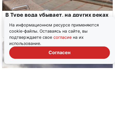
В Туре вода убывает, на других реках
области прибывает
На информационном ресурсе применяются
cookie-файлы. Оставаясь на сайте, вы
4 августа
0
подтверждаете свое
согласие
на их
использование.
Согласен