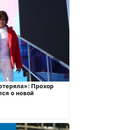
отеряла»: Прохор
ся о новой