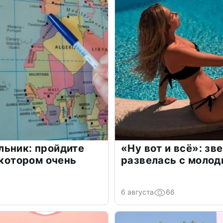
льник: пройдите
«Ну вот и всё»: з
 котором очень
развелась с моло
6 августа
66