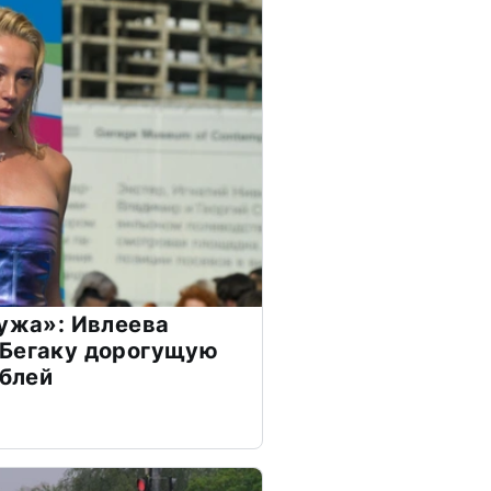
мужа»: Ивлеева
 Бегаку дорогущую
ублей