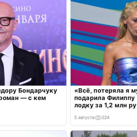
едору Бондарчуку
«Всё, потеряла я 
роман — с кем
подарила Филиппу
лодку за 1,2 млн р
5 августа
224