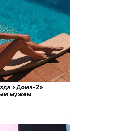
везда «Дома-2»
дым мужем