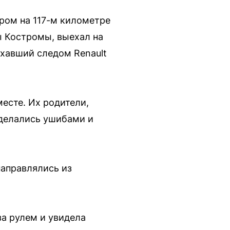
ром на 117-м километре
ны Костромы, выехал на
 ехавший следом Renault
месте. Их родители,
тделались ушибами и
направлялись из
за рулем и увидела