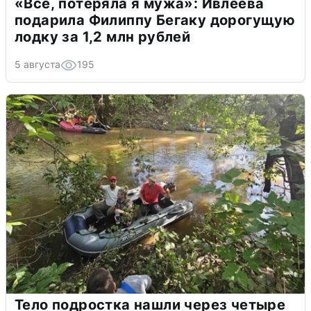
«Всё, потеряла я мужа»: Ивлеева
подарила Филиппу Бегаку дорогущую
лодку за 1,2 млн рублей
5 августа
195
Тело подростка нашли через четыре