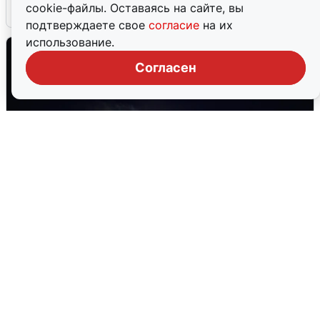
cookie-файлы. Оставаясь на сайте, вы
5 августа
0
подтверждаете свое
согласие
на их
использование.
Согласен
Взрывы в Воронеже после сигнала
тревоги
5 августа
0