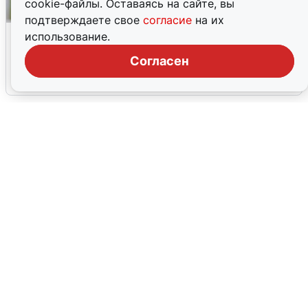
cookie-файлы. Оставаясь на сайте, вы
подтверждаете свое
согласие
на их
Волгоградцы остались без
использование.
мобильного интернета
Согласен
6 августа
0