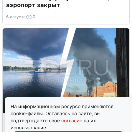
аэропорт закрыт
6 августа
0
На информационном ресурсе применяются
cookie-файлы. Оставаясь на сайте, вы
Ночная атака БПЛА на Ярославль:
подтверждаете свое
согласие
на их
попадания и последствия
использование.