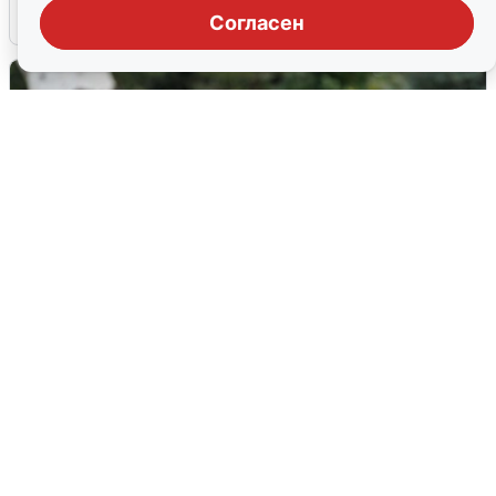
6 августа
0
Согласен
Волгоградцы остались без
мобильного интернета
6 августа
0