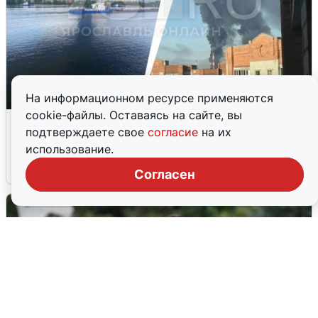
На информационном ресурсе применяются
cookie-файлы. Оставаясь на сайте, вы
Ночная атака БПЛА на Ярославль:
подтверждаете свое
согласие
на их
попадания и последствия
использование.
6 августа
0
Согласен