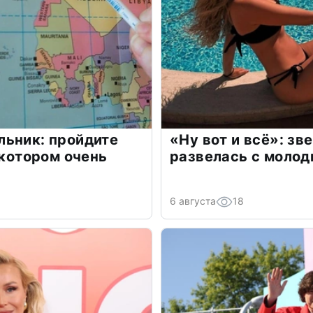
льник: пройдите
«Ну вот и всё»: з
 котором очень
развелась с моло
6 августа
18