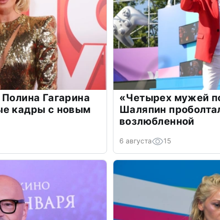
 Полина Гагарина
«Четырех мужей п
ые кадры с новым
Шаляпин проболтал
возлюбленной
6 августа
15