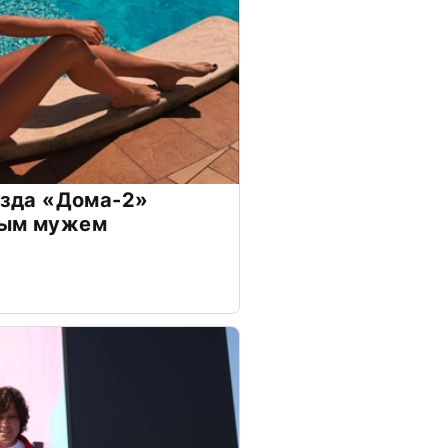
везда «Дома-2»
дым мужем