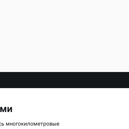
рми
ись многокилометровые