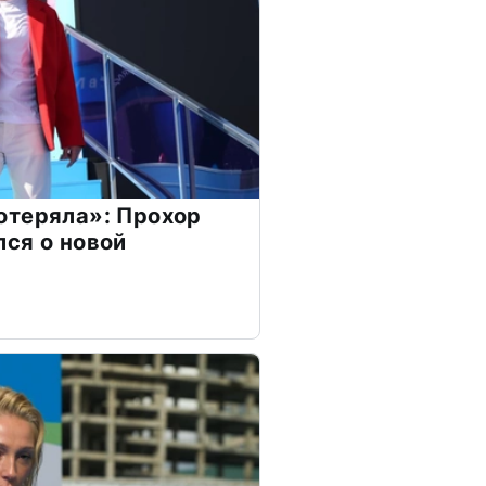
отеряла»: Прохор
ся о новой