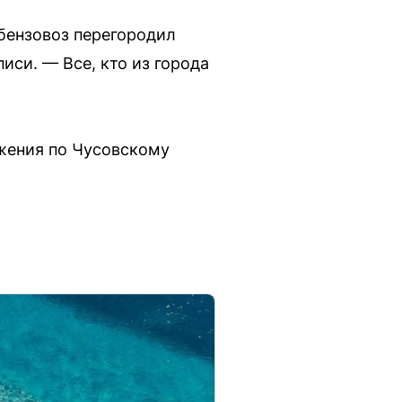
 бензовоз перегородил
иси. — Все, кто из города
жения по Чусовскому