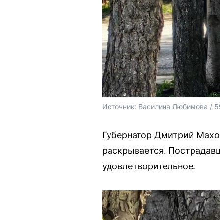
Источник: 
Василина Любимова / 5
Губернатор Дмитрий Махон
раскрывается. Пострадавш
удовлетворительное.