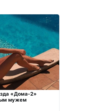
везда «Дома-2»
дым мужем