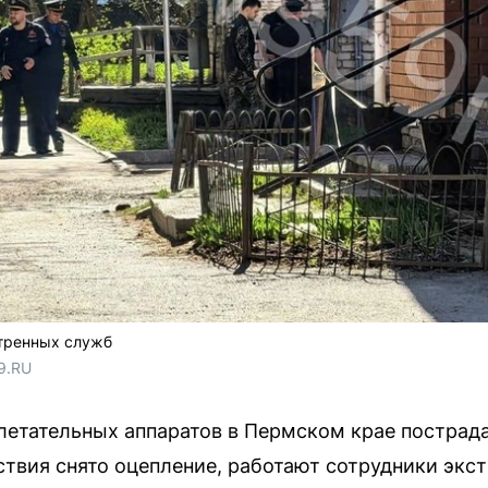
стренных служб
9.RU
летательных аппаратов в Пермском крае пострад
ствия снято оцепление, работают сотрудники экс