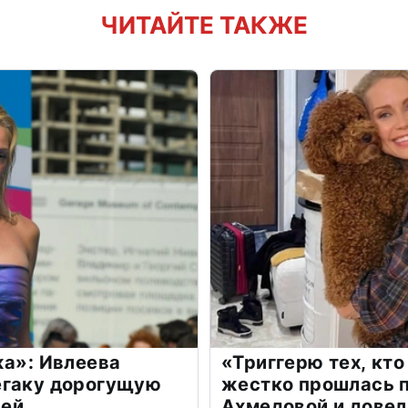
ЧИТАЙТЕ ТАКЖЕ
жа»: Ивлеева
«Триггерю тех, кто
егаку дорогущую
жестко прошлась п
лей
Ахмедовой и довел