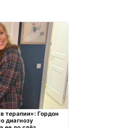
 в терапии»: Гордон
о диагнозу
а ее до слёз