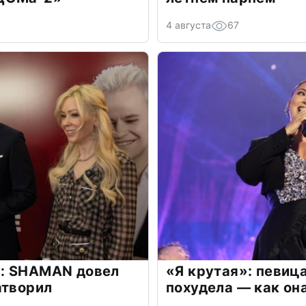
4 августа
67
: SHAMAN довел
«Я крутая»: певиц
атворил
похудела — как он