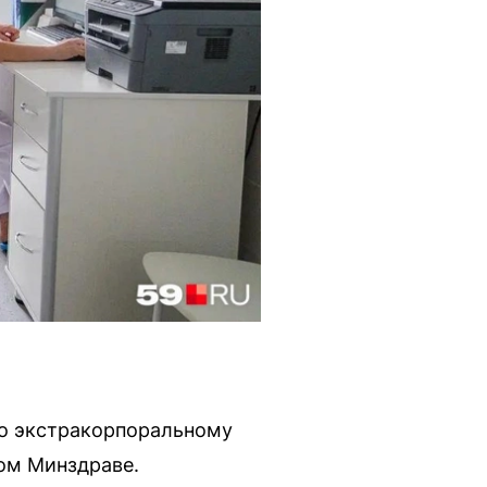
по экстракорпоральному
ом Минздраве.