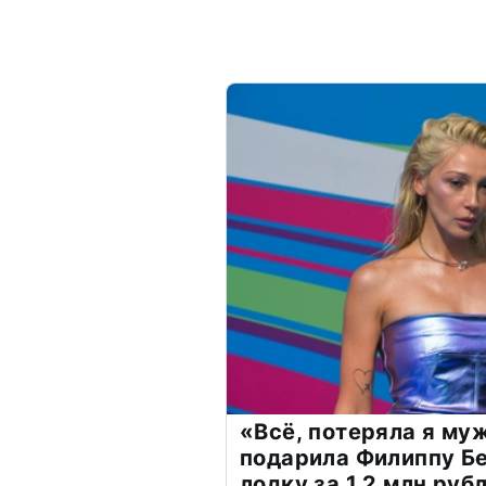
«Всё, потеряла я му
подарила Филиппу Б
лодку за 1,2 млн руб