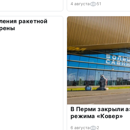
4 августа
51
ления ракетной
ирены
В Перми закрыли а
режима «Ковер»
6 августа
2