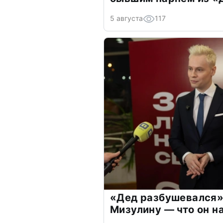
5 августа
117
«Дед разбушевался»
Мизулину — что он н