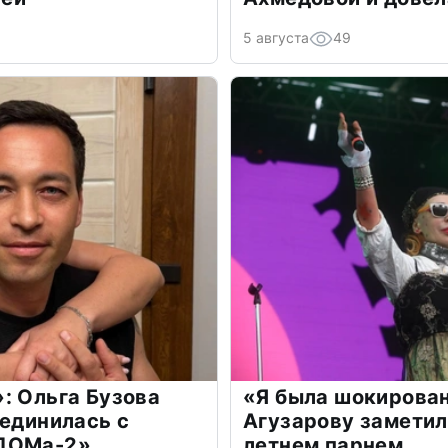
5 августа
49
: Ольга Бузова
«Я была шокирова
оединилась с
Агузарову заметил
«ДОМа-2»
летнем парнем