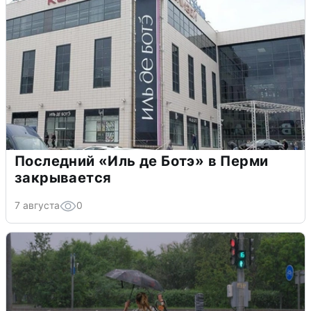
Последний «Иль де Ботэ» в Перми
закрывается
7 августа
0