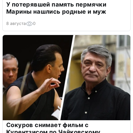
У потерявшей память пермячки
Марины нашлись родные и муж
8 августа
0
Сокуров снимает фильм с
Курентзисом по Чайковскому