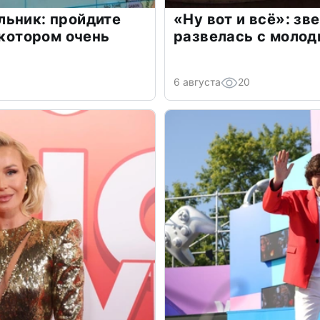
льник: пройдите
«Ну вот и всё»: з
 котором очень
развелась с моло
6 августа
20