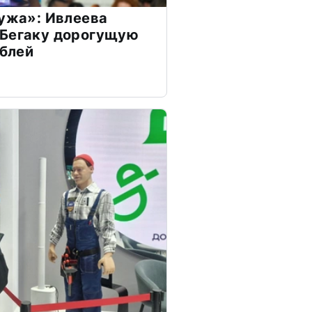
мужа»: Ивлеева
 Бегаку дорогущую
ублей