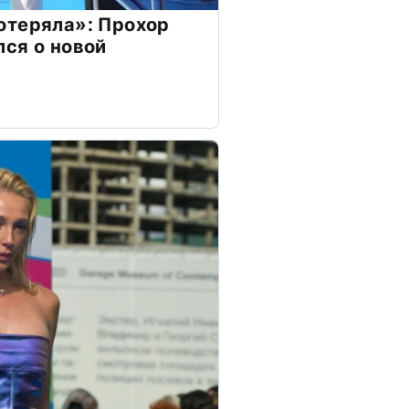
отеряла»: Прохор
ся о новой