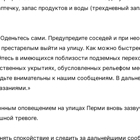
птечку, запас продуктов и воды (трехдневный за
. Оденьтесь сами. Предупредите соседей и при н
престарелым выйти на улицу. Как можно быстрее
ойтесь в имеющихся поблизости подземных перехо
тественных укрытиях, обусловленных рельефом м
удьте внимательны к нашим сообщениям. В дальн
азаниями.»
онным оповещением на улицах Перми вновь зазву
шной тревоге.
нять спокойствие и следить за дальнейшими со