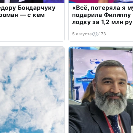
едору Бондарчуку
«Всё, потеряла я 
роман — с кем
подарила Филиппу
лодку за 1,2 млн р
5 августа
173