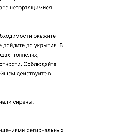
пасс непортящимися
еобходимости окажите
 дойдите до укрытия. В
дах, тоннелях,
естности. Соблюдайте
ейшем действуйте в
чали сирены,
общениями региональных