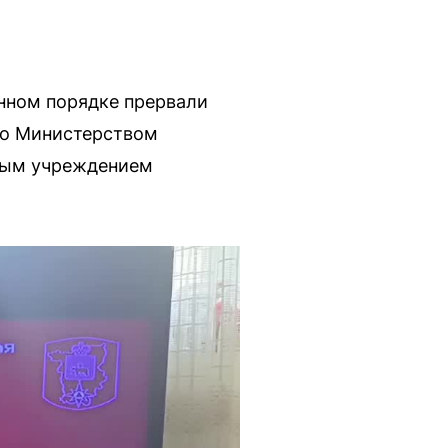
нном порядке прервали
но Министерством
нным учреждением