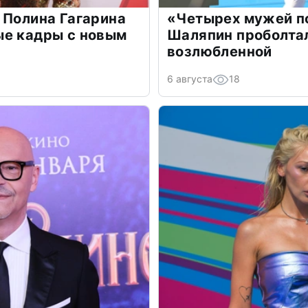
 Полина Гагарина
«Четырех мужей п
ые кадры с новым
Шаляпин проболтал
возлюбленной
6 августа
18