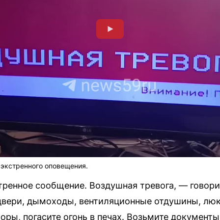
 экстренного оповещения.
тренное сообщение. Воздушная тревога, — говор
 двери, дымоходы, вентиляционные отдушины, люки
оры, погасите огонь в печах. Возьмите документы