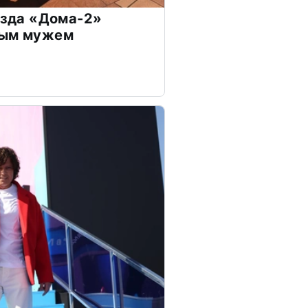
везда «Дома-2»
дым мужем