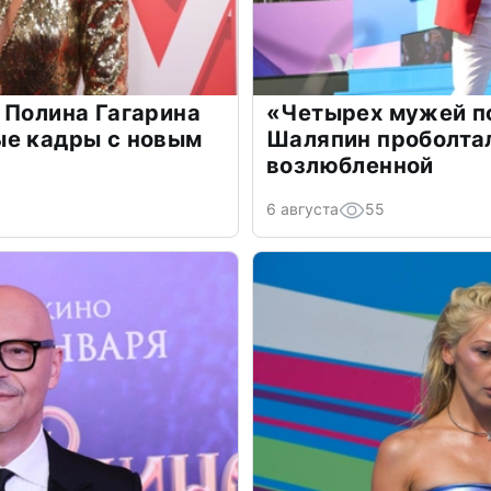
 Полина Гагарина
«Четырех мужей п
ые кадры с новым
Шаляпин проболтал
возлюбленной
6 августа
55