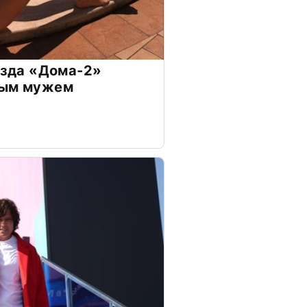
везда «Дома-2»
дым мужем