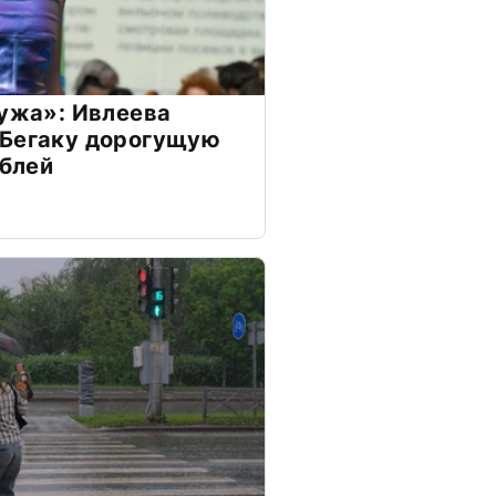
мужа»: Ивлеева
 Бегаку дорогущую
ублей