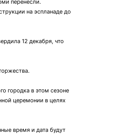
рми перенесли.
струкции на эспланаде до
ердила 12 декабря, что
торжества.
го городка в этом сезоне
нной церемонии в целях
чные время и дата будут