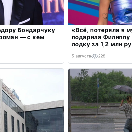
едору Бондарчуку
«Всё, потеряла я 
роман — с кем
подарила Филиппу
лодку за 1,2 млн р
5 августа
228