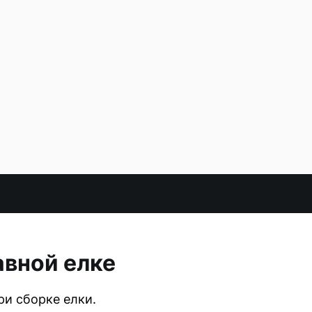
авной елке
и сборке елки.