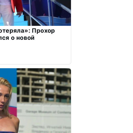
отеряла»: Прохор
ся о новой