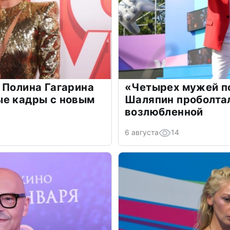
 Полина Гагарина
«Четырех мужей п
ые кадры с новым
Шаляпин проболтал
возлюбленной
6 августа
14