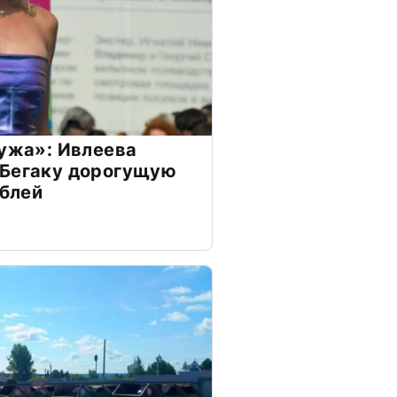
мужа»: Ивлеева
 Бегаку дорогущую
ублей