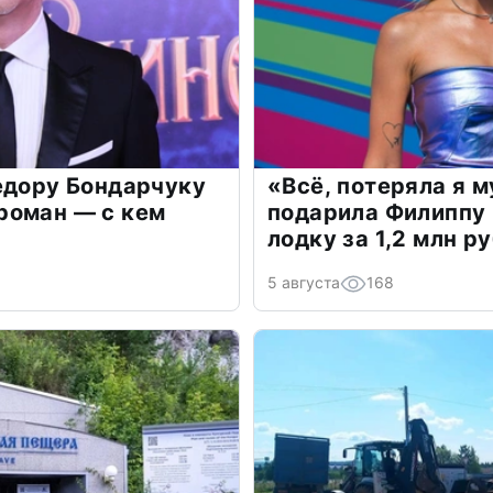
едору Бондарчуку
«Всё, потеряла я 
роман — с кем
подарила Филиппу
лодку за 1,2 млн р
5 августа
168