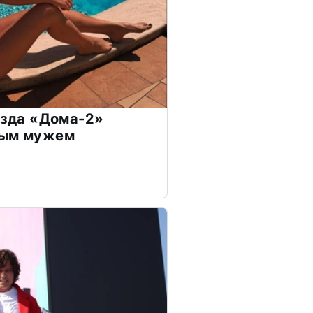
везда «Дома-2»
дым мужем