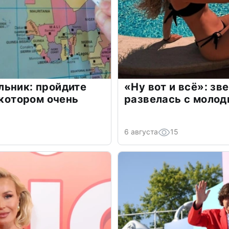
льник: пройдите
«Ну вот и всё»: з
 котором очень
развелась с моло
6 августа
15