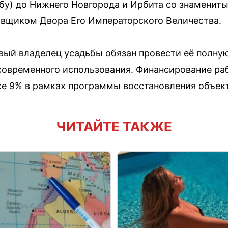
бу) до Нижнего Новгорода и Ирбита со знаменит
авщиком Двора Его Императорского Величества.
вый владелец усадьбы обязан провести её полну
современного использования. Финансирование ра
вке 9% в рамках программы восстановления объект
ЧИТАЙТЕ ТАКЖЕ