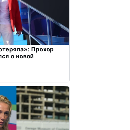
отеряла»: Прохор
ся о новой