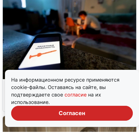
На информационном ресурсе применяются
Ночью в Самарской области завыли
cookie-файлы. Оставаясь на сайте, вы
сирены
подтверждаете свое
согласие
на их
использование.
8 августа
0
Согласен