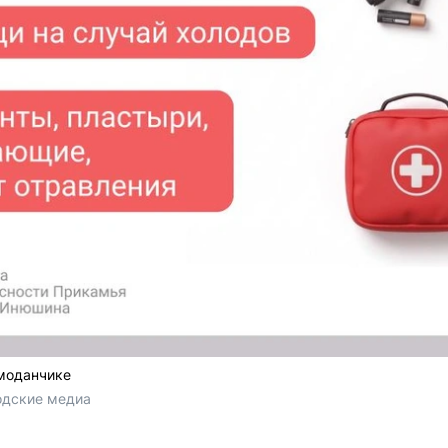
моданчике
родские медиа