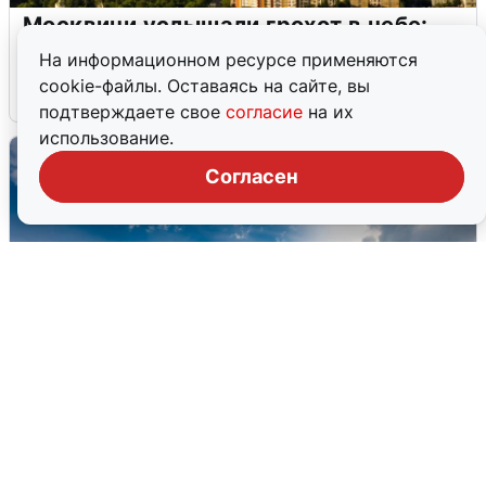
Москвичи услышали грохот в небе:
подробности
На информационном ресурсе применяются
cookie-файлы. Оставаясь на сайте, вы
7 августа
0
подтверждаете свое
согласие
на их
использование.
Согласен
МЧС ответило на сообщения о