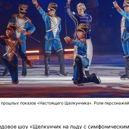
из прошлых показов «Настоящего Щелкунчика». Роли персонаже
довое шоу «Щелкунчик на льду с симфоническим