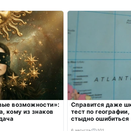
овые возможности»:
Справится даже шк
а, кому из знаков
тест по географии,
дача
стыдно ошибиться
6 августа
101