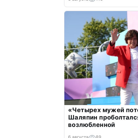
«Четырех мужей пот
Шаляпин проболтался
возлюбленной
6 августа
89