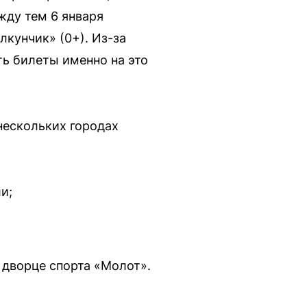
жду тем 6 января
кунчик» (0+). Из-за
ть билеты именно на это
нескольких городах
и;
о дворце спорта «Молот».