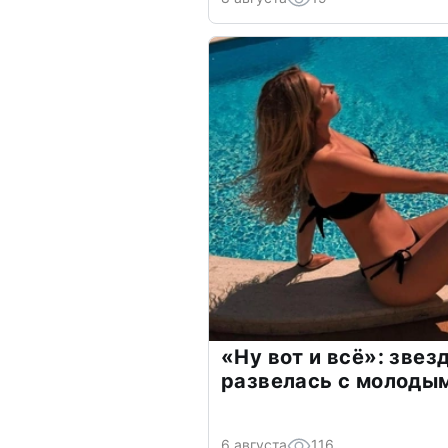
«Ну вот и всё»: зве
развелась с молоды
6 августа
116