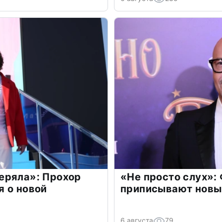
еряла»: Прохор
«Не просто слух»:
 о новой
приписывают новы
6 августа
79