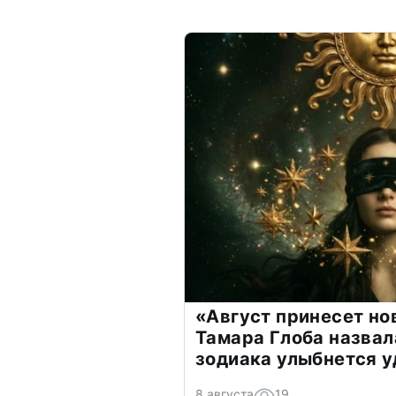
«Август принесет н
Тамара Глоба назвал
зодиака улыбнется у
8 августа
19