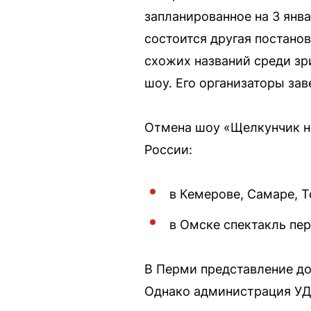
запланированное на 3 янв
состоится другая постано
схожих названий среди зр
шоу. Его организаторы зав
Отмена шоу «Щелкунчик н
России:
в Кемерове, Самаре, Т
в Омске спектакль пер
В Перми представление дол
Однако администрация УДС