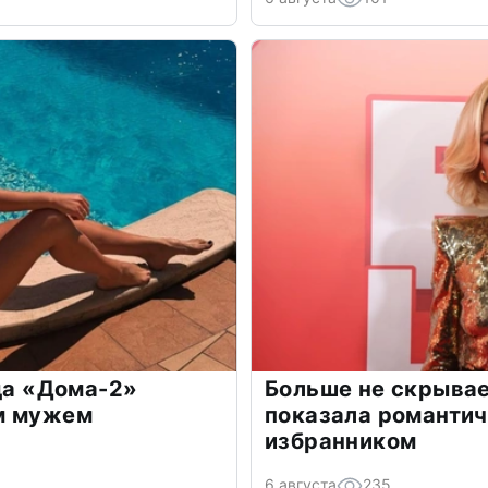
зда «Дома-2»
Больше не скрывае
м мужем
показала романти
избранником
6 августа
235