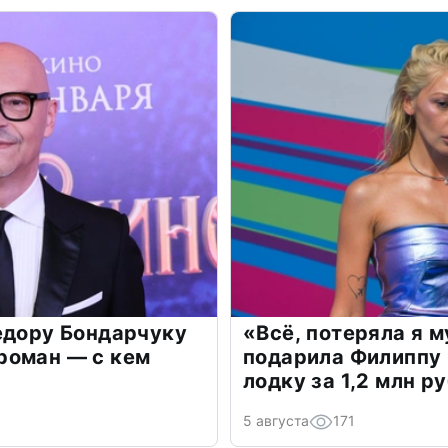
едору Бондарчуку
«Всё, потеряла я 
роман — с кем
подарила Филиппу
лодку за 1,2 млн р
5 августа
171