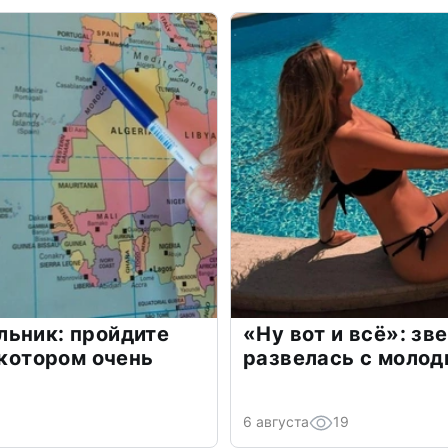
льник: пройдите
«Ну вот и всё»: з
 котором очень
развелась с моло
6 августа
19