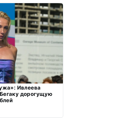
мужа»: Ивлеева
 Бегаку дорогущую
ублей