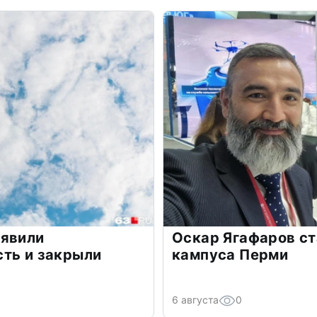
ъявили
Оскар Ягафаров ст
сть и закрыли
кампуса Перми
6 августа
0