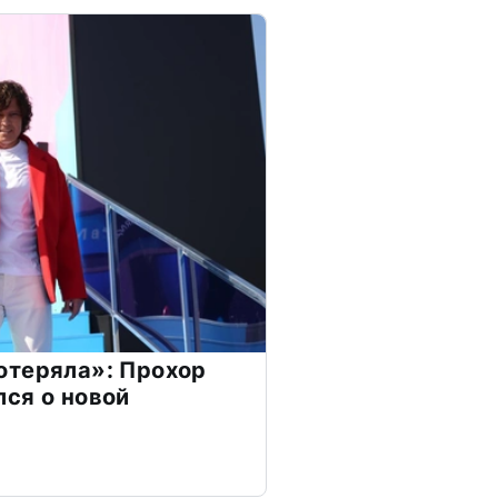
отеряла»: Прохор
ся о новой