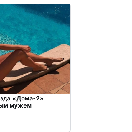
везда «Дома-2»
дым мужем