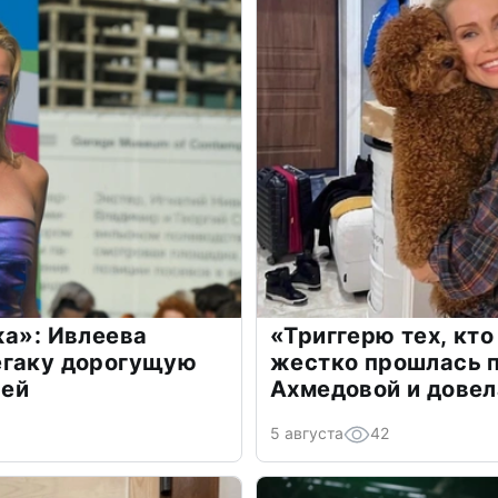
жа»: Ивлеева
«Триггерю тех, кто
егаку дорогущую
жестко прошлась п
лей
Ахмедовой и довел
5 августа
42