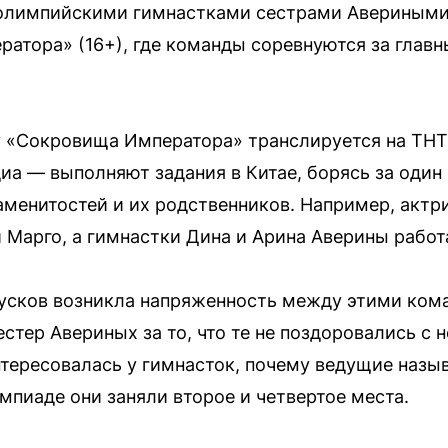
олимпийскими гимнастками сестрами Авериными.
атора» (16+), где команды соревнуются за главн
 «Сокровища Императора» транслируется на ТНТ
диа — выполняют задания в Китае, борясь за один
наменитостей и их родственников. Например, актр
 Марго, а гимнастки Дина и Арина Аверины работа
усков возникла напряженность между этими кома
стер Авериных за то, что те не поздоровались с 
нтересовалась у гимнасток, почему ведущие наз
мпиаде они заняли второе и четвертое места.