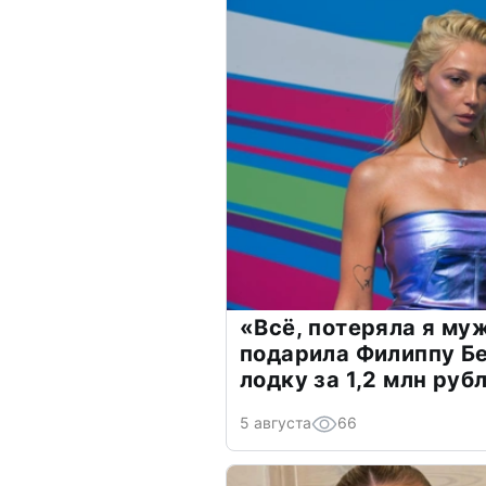
«Всё, потеряла я му
подарила Филиппу Б
лодку за 1,2 млн руб
5 августа
66