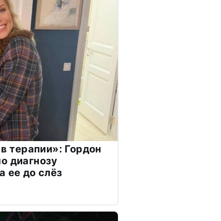
 в терапии»: Гордон
о диагнозу
а ее до слёз