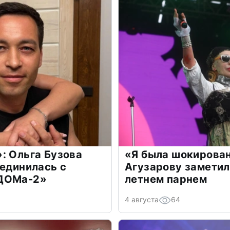
: Ольга Бузова
«Я была шокирова
оединилась с
Агузарову заметил
«ДОМа-2»
летнем парнем
4 августа
64