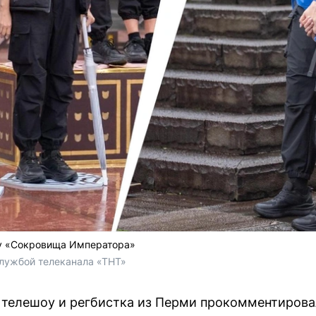
у «Сокровища Императора»
лужбой телеканала «ТНТ»
 телешоу и регбистка из Перми прокомментиров