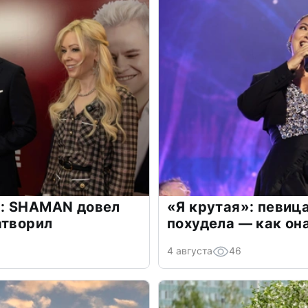
: SHAMAN довел
«Я крутая»: певиц
атворил
похудела — как он
4 августа
46