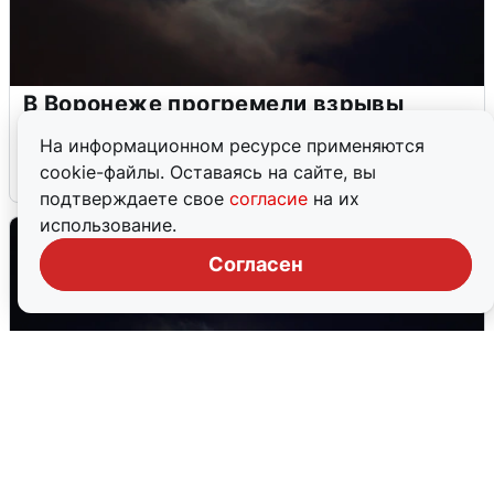
В Воронеже прогремели взрывы
после сигнала тревоги
На информационном ресурсе применяются
cookie-файлы. Оставаясь на сайте, вы
5 августа
0
подтверждаете свое
согласие
на их
использование.
Согласен