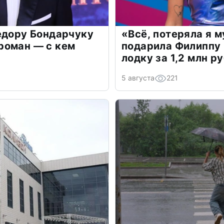
едору Бондарчуку
«Всё, потеряла я 
роман — с кем
подарила Филиппу
лодку за 1,2 млн р
5 августа
221