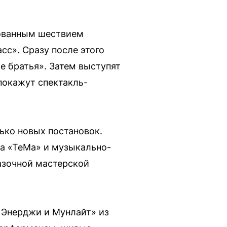
изованным шествием
с». Сразу после этого
е братья». Затем выступят
покажут спектакль-
лько новых постановок.
а «ТеМа» и музыкально-
казочной мастерской
 Энерджи и Мунлайт» из