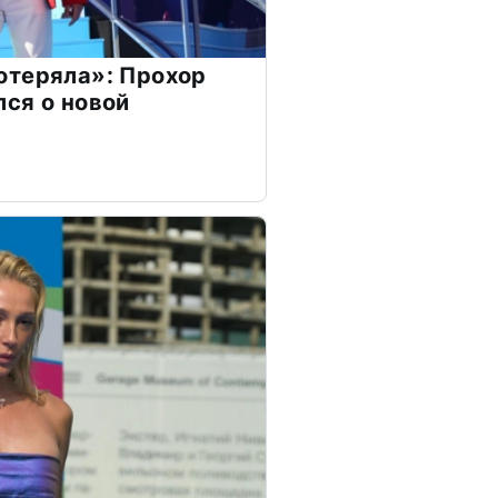
отеряла»: Прохор
ся о новой