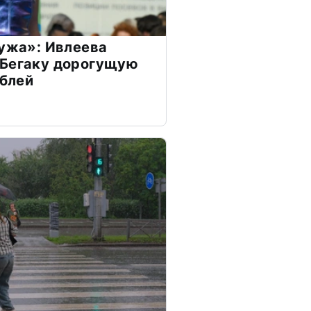
мужа»: Ивлеева
 Бегаку дорогущую
ублей