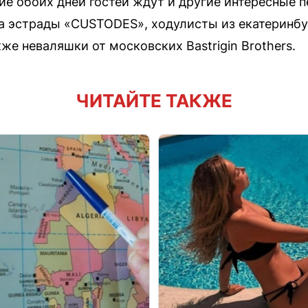
ние обоих дней гостей ждут и другие интересные
ра эстрады «CUSTODES», ходулисты из екатеринбу
же неваляшки от московских Bastrigin Brothers.
ЧИТАЙТЕ ТАКЖЕ