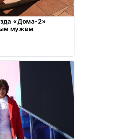
везда «Дома-2»
дым мужем