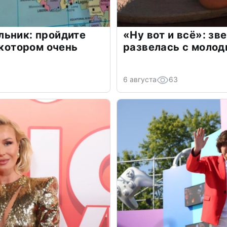
льник: пройдите
«Ну вот и всё»: з
 котором очень
развелась с моло
6 августа
63