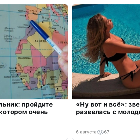
льник: пройдите
«Ну вот и всё»: з
 котором очень
развелась с моло
6 августа
67