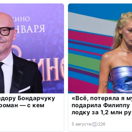
едору Бондарчуку
«Всё, потеряла я 
роман — с кем
подарила Филиппу
лодку за 1,2 млн р
5 августа
226