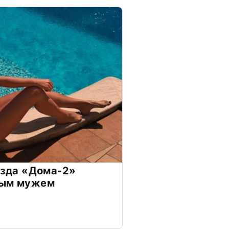
везда «Дома-2»
дым мужем