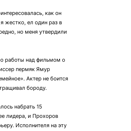
интересовалась, как он
я жестко, ел один раз в
вредно, но меня утвердили
До работы над фильмом о
жиссер пермяк Ямур
емейное». Актер не боится
отращивал бороду.
алось набрать 15
ее лидера, и Прохоров
ьеру. Исполнителя на эту