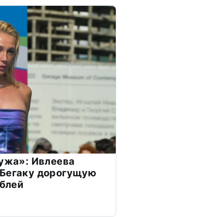
мужа»: Ивлеева
 Бегаку дорогущую
ублей