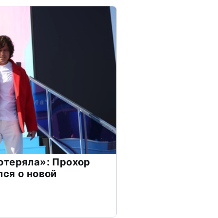
отеряла»: Прохор
ся о новой