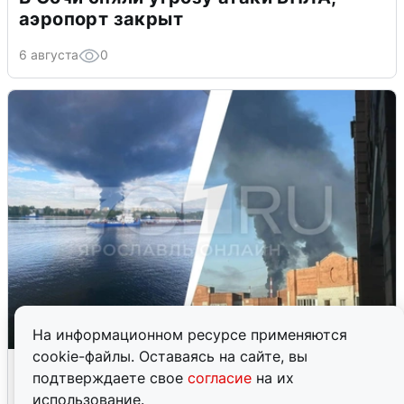
аэропорт закрыт
6 августа
0
На информационном ресурсе применяются
cookie-файлы. Оставаясь на сайте, вы
Ночная атака БПЛА на Ярославль:
подтверждаете свое
согласие
на их
попадания и последствия
использование.