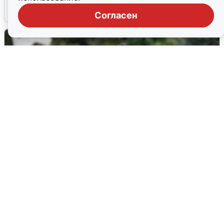
6 августа
0
Согласен
Волгоградцы остались без
мобильного интернета
6 августа
0