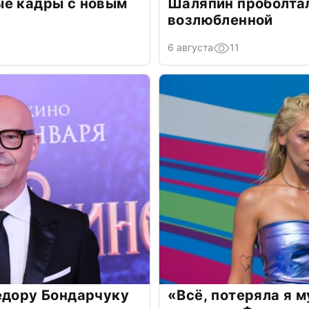
ые кадры с новым
Шаляпин проболтал
возлюбленной
6 августа
11
едору Бондарчуку
«Всё, потеряла я 