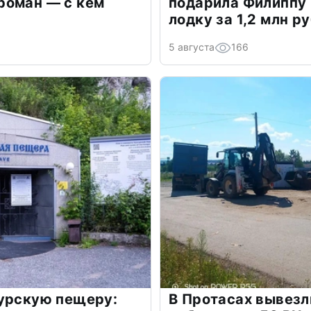
роман — с кем
подарила Филиппу
лодку за 1,2 млн р
5 августа
166
гурскую пещеру:
В Протасах вывезл