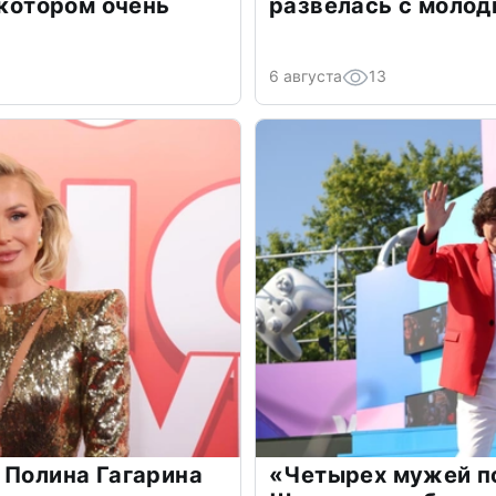
 котором очень
развелась с моло
6 августа
13
 Полина Гагарина
«Четырех мужей п