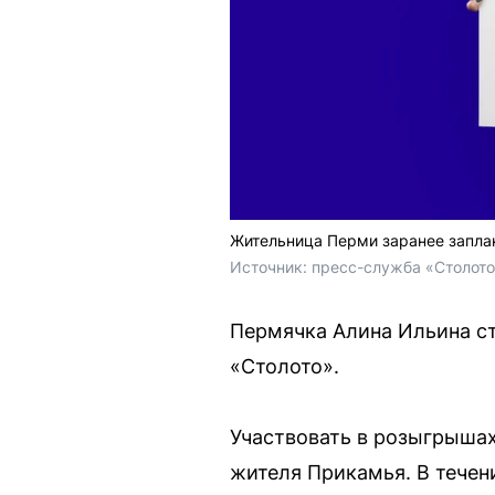
Жительница Перми заранее запла
Источник: 
пресс-служба «Столот
Пермячка Алина Ильина ст
«Столото».
Участвовать в розыгрышах
жителя Прикамья. В течен