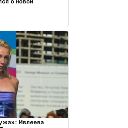
ся о новой
мужа»: Ивлеева