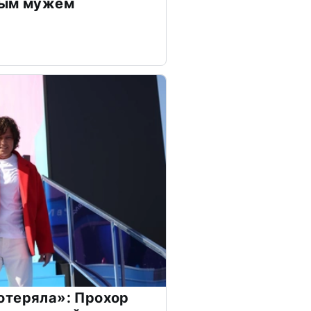
дым мужем
отеряла»: Прохор