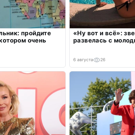
льник: пройдите
«Ну вот и всё»: з
 котором очень
развелась с моло
6 августа
26