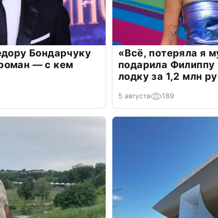
едору Бондарчуку
«Всё, потеряла я 
роман — с кем
подарила Филиппу
лодку за 1,2 млн р
5 августа
189