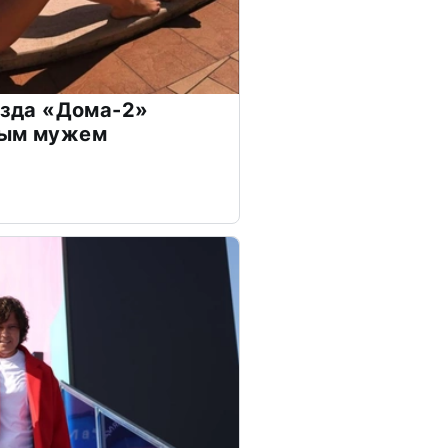
везда «Дома-2»
дым мужем