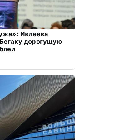
мужа»: Ивлеева
 Бегаку дорогущую
ублей