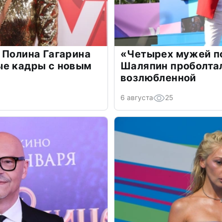
 Полина Гагарина
«Четырех мужей п
ые кадры с новым
Шаляпин проболтал
возлюбленной
6 августа
25