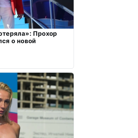
отеряла»: Прохор
ся о новой