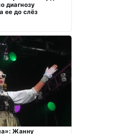
о диагнозу
а ее до слёз
на»: Жанну