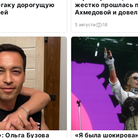
егаку дорогущую
жестко прошлась п
лей
Ахмедовой и довел
5 августа
18
: Ольга Бузова
«Я была шокирова