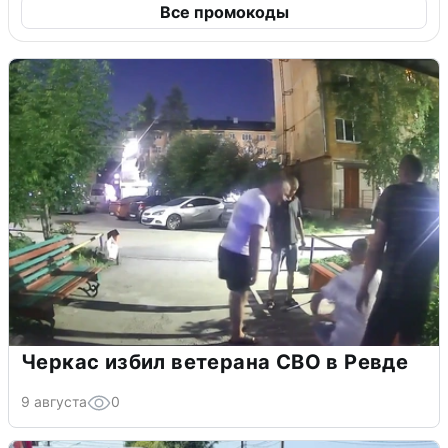
Все промокоды
Черкас избил ветерана СВО в Ревде
9 августа
0