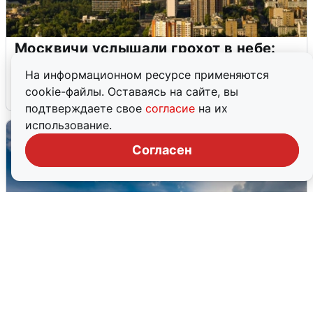
Москвичи услышали грохот в небе:
подробности
На информационном ресурсе применяются
cookie-файлы. Оставаясь на сайте, вы
7 августа
0
подтверждаете свое
согласие
на их
использование.
Согласен