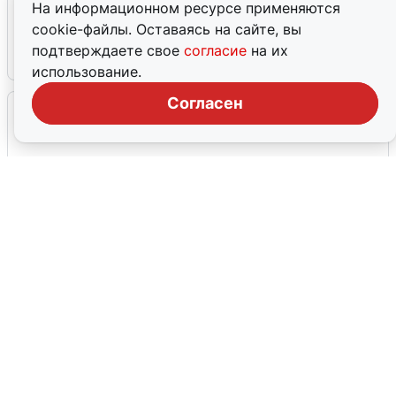
В Омске после грозы вспыхнули
На информационном ресурсе применяются
дома: видео последствий
cookie-файлы. Оставаясь на сайте, вы
подтверждаете свое
согласие
на их
2 августа
0
использование.
Согласен
Очевидцы сообщили о черном дыме в
Новосемейкино
2 августа
0