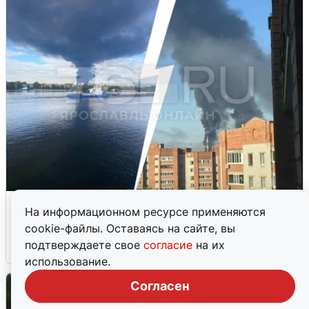
Ночная атака БПЛА на Ярославль:
На информационном ресурсе применяются
попадания и последствия
cookie-файлы. Оставаясь на сайте, вы
подтверждаете свое
согласие
на их
6 августа
0
использование.
Согласен