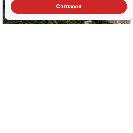
Согласен
Москвичи услышали грохот, похожий
на взрыв
7 августа
0