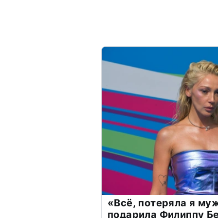
«Всё, потеряла я му
подарила Филиппу Б