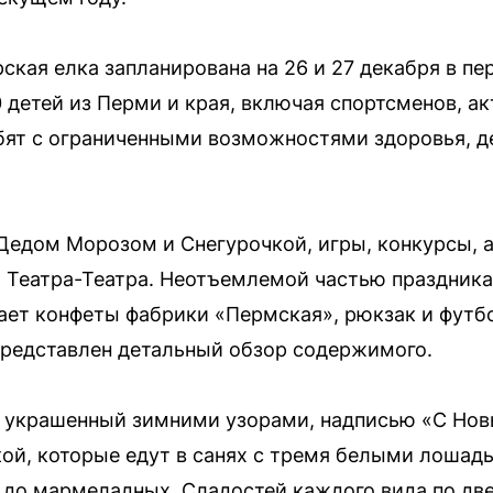
ская елка запланирована на 26 и 27 декабря в п
 детей из Перми и края, включая спортсменов, ак
бят с ограниченными возможностями здоровья, д
Дедом Морозом и Снегурочкой, игры, конкурсы, а
т Театра-Театра. Неотъемлемой частью праздника 
ает конфеты фабрики «Пермская», рюкзак и футб
представлен детальный обзор содержимого.
, украшенный зимними узорами, надписью «С Нов
ой, которые едут в санях с тремя белыми лошадь
до мармеладных. Сладостей каждого вида по две