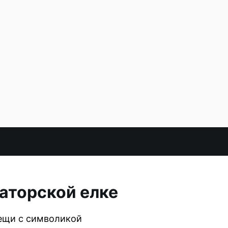
наторской елке
вещи с символикой