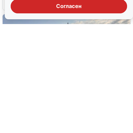
6 августа
0
Согласен
В Сочи сняли угрозу атаки БПЛА,
аэропорт закрыт
6 августа
0