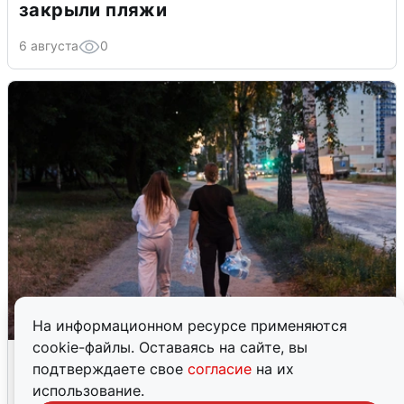
закрыли пляжи
6 августа
0
На информационном ресурсе применяются
cookie-файлы. Оставаясь на сайте, вы
Опубликована карта отключений
подтверждаете свое
согласие
на их
воды в Воронеже
использование.