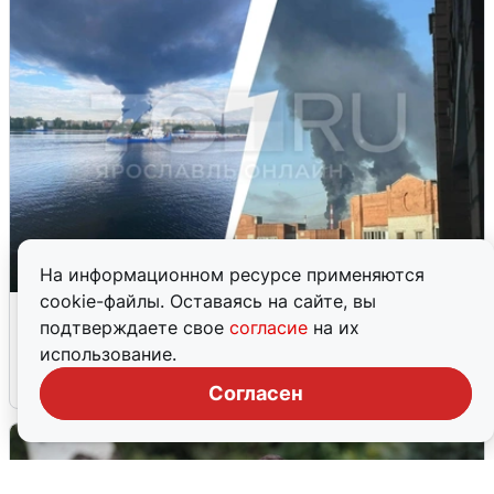
На информационном ресурсе применяются
cookie-файлы. Оставаясь на сайте, вы
Ночная атака БПЛА на Ярославль:
подтверждаете свое
согласие
на их
попадания и последствия
использование.
6 августа
0
Согласен