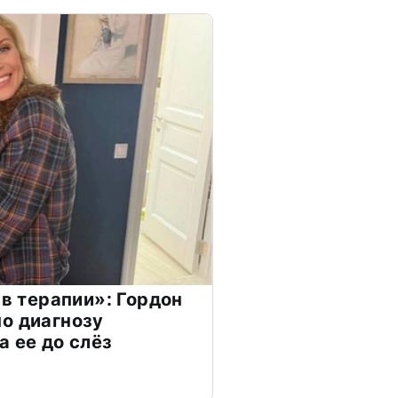
 в терапии»: Гордон
о диагнозу
а ее до слёз