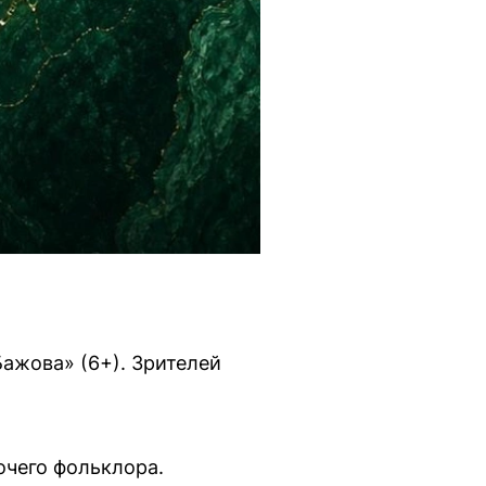
Бажова» (6+). Зрителей
очего фольклора.