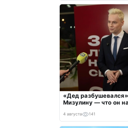
«Дед разбушевался»
Мизулину — что он н
4 августа
141