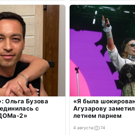
: Ольга Бузова
«Я была шокирова
оединилась с
Агузарову заметил
«ДОМа-2»
летнем парнем
4 августа
74