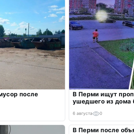
мусор после
В Перми ищут проп
ушедшего из дома 
6 августа
0
В Перми после объ