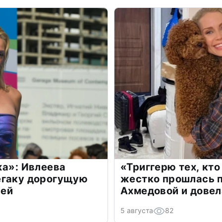
жа»: Ивлеева
«Триггерю тех, кто
егаку дорогущую
жестко прошлась п
лей
Ахмедовой и довел
5 августа
82