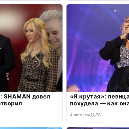
: SHAMAN довел
«Я крутая»: певиц
атворил
похудела — как он
4 августа
78