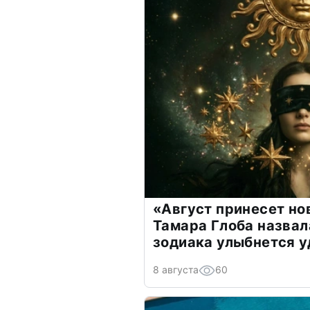
«Август принесет н
Тамара Глоба назвал
зодиака улыбнется у
8 августа
60