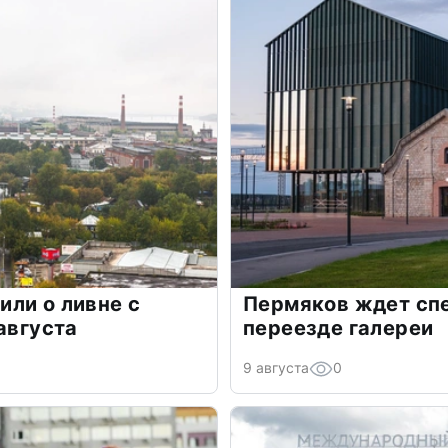
ли о ливне с
Пермяков ждет сп
августа
переезде галереи
9 августа
0