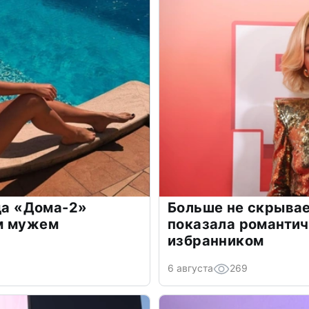
зда «Дома-2»
Больше не скрывае
м мужем
показала романти
избранником
6 августа
269