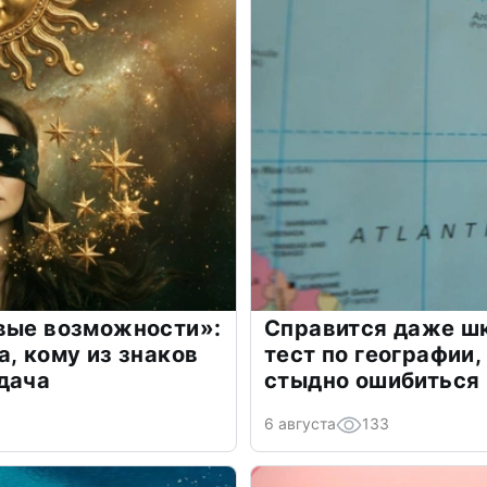
овые возможности»:
Справится даже шк
а, кому из знаков
тест по географии,
дача
стыдно ошибиться
6 августа
133