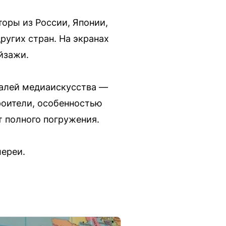
торы из России, Японии,
ругих стран. На экранах
йзажи.
валей медиаискусства —
роители, особенностью
 полного погружения.
лереи.