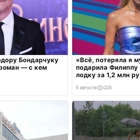
едору Бондарчуку
«Всё, потеряла я 
роман — с кем
подарила Филиппу
лодку за 1,2 млн р
5 августа
225