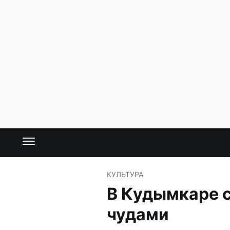
КУЛЬТУРА
В Кудымкаре с
чудами