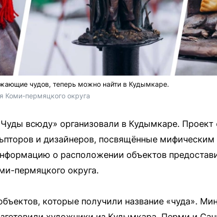
жающие чудов, теперь можно найти в Кудымкаре.
я Коми-пермяцкого округа
«Чуды всюду» организовали в Кудымкаре. Проект
льпторов и дизайнеров, посвящённые мифическим
Информацию о расположении объектов предостав
ми-пермяцкого округа.
объектов, которые получили название «чуда». Ми
изготовили художники из Кудымкара, Перми и Сан