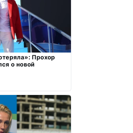
отеряла»: Прохор
ся о новой