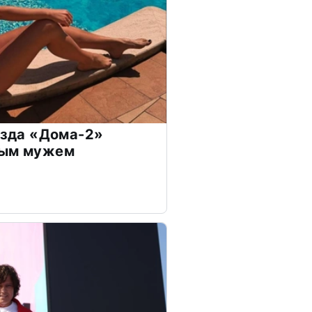
везда «Дома-2»
дым мужем