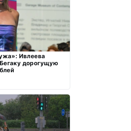
мужа»: Ивлеева
 Бегаку дорогущую
ублей