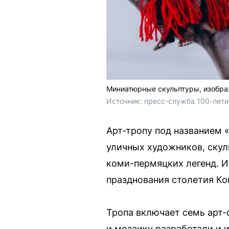
Миниатюрные скульптуры, изобра
Источник: 
пресс-служба 100-лети
Арт-тропу под названием 
уличных художников, ску
коми-пермяцких легенд. 
празднования столетия Ко
Тропа включает семь арт-
и мозаику разработали и 