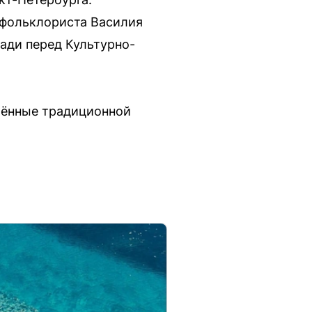
 фольклориста Василия
щади перед Культурно-
влённые традиционной