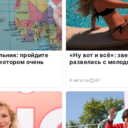
льник: пройдите
«Ну вот и всё»: з
 котором очень
развелась с моло
6 августа
67