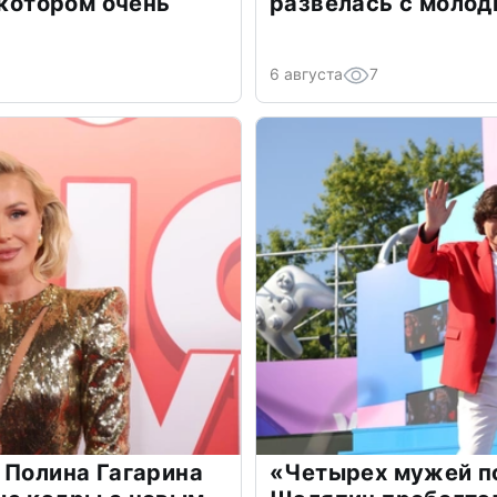
 котором очень
развелась с моло
6 августа
7
 Полина Гагарина
«Четырех мужей п