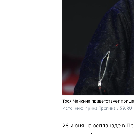
Тося Чайкина приветствует приш
Источник: 
Ирина Тропина / 59.RU
28 июня на эспланаде в Пе