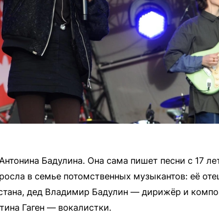
нтонина Бадулина. Она сама пишет песни с 17 ле
выросла в семье потомственных музыкантов: её от
стана, дед Владимир Бадулин — дирижёр и компо
тина Гаген — вокалистки.