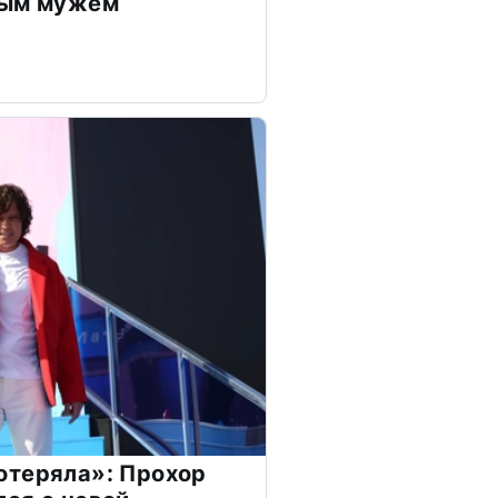
дым мужем
отеряла»: Прохор