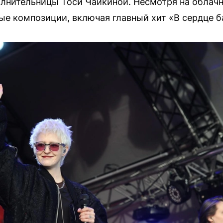
лнительницы Тоси Чайкиной. Несмотря на облачн
е композиции, включая главный хит «В сердце б