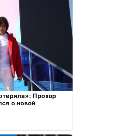
отеряла»: Прохор
ся о новой