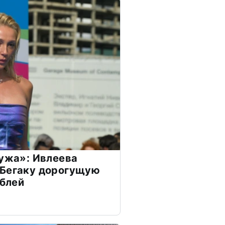
мужа»: Ивлеева
 Бегаку дорогущую
ублей