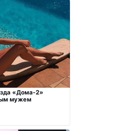
везда «Дома-2»
дым мужем