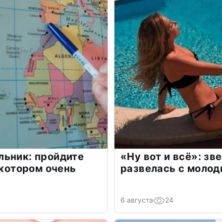
льник: пройдите
«Ну вот и всё»: з
 котором очень
развелась с моло
6 августа
24