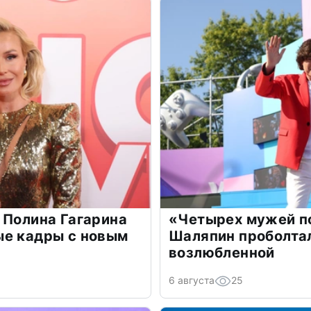
 Полина Гагарина
«Четырех мужей п
ые кадры с новым
Шаляпин проболтал
возлюбленной
6 августа
25