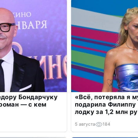
едору Бондарчуку
«Всё, потеряла я 
роман — с кем
подарила Филиппу
лодку за 1,2 млн р
5 августа
184