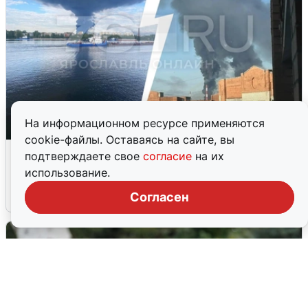
На информационном ресурсе применяются
cookie-файлы. Оставаясь на сайте, вы
Ночная атака БПЛА на Ярославль:
подтверждаете свое
согласие
на их
попадания и последствия
использование.
6 августа
0
Согласен