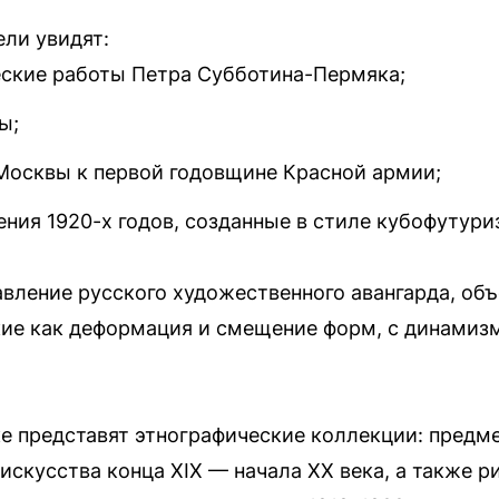
ели увидят:
ские работы Петра Субботина-Пермяка;
ы;
осквы к первой годовщине Красной армии;
ния 1920-х годов, созданные в стиле кубофутури
авление русского художественного авангарда, о
кие как деформация и смещение форм, с динамиз
е представят этнографические коллекции: предм
искусства конца XIX — начала XX века, а также р