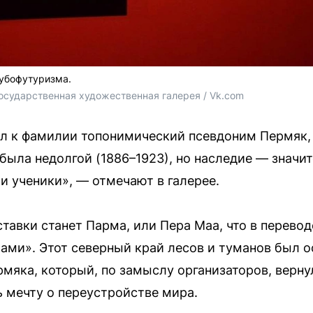
кубофутуризма.
осударственная художественная галерея / Vk.com
л к фамилии топонимический псевдоним Пермяк, 
 была недолгой (1886–1923), но наследие — значи
и ученики», — отмечают в галерее.
авки станет Парма, или Пера Маа, что в перевод
лами». Этот северный край лесов и туманов был о
мяка, который, по замыслу организаторов, верну
ь мечту о переустройстве мира.