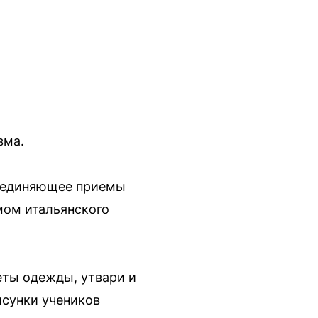
зма.
бъединяющее приемы
мом итальянского
еты одежды, утвари и
исунки учеников