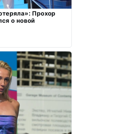
отеряла»: Прохор
ся о новой