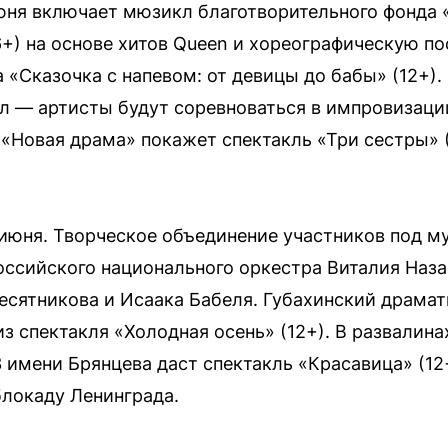
юня включает мюзикл благотворительного фонда 
6+) на основе хитов Queen и хореографическую п
 «Сказочка с напевом: от девицы до бабы» (12+).
л — артисты будут соревноваться в импровизаци
«Новая драма» покажет спектакль «Три сестры» (
июня. Творческое объединение участников под м
ссийского национального оркестра Виталия Наза
сятникова и Исаака Бабеля. Губахинский драмат
з спектакля «Холодная осень» (12+). В развалина
 имени Брянцева даст спектакль «Красавица» (1
локаду Ленинграда.