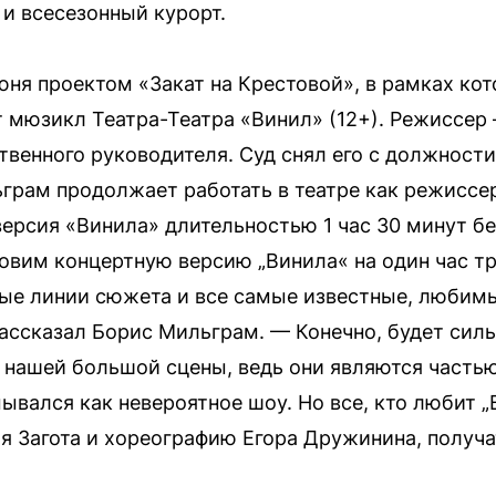
 и всесезонный курорт.
юня проектом «Закат на Крестовой», в рамках кот
 мюзикл Театра-Театра «Винил» (12+). Режиссер
венного руководителя. Суд снял его с должност
грам продолжает работать в театре как режиссе
ерсия «Винила» длительностью 1 час 30 минут без
овим концертную версию „Винила« на один час т
ные линии сюжета и все самые известные, любим
ассказал Борис Мильграм. — Конечно, будет силь
нашей большой сцены, ведь они являются часть
ывался как невероятное шоу. Но все, кто любит „
я Загота и хореографию Егора Дружинина, получат