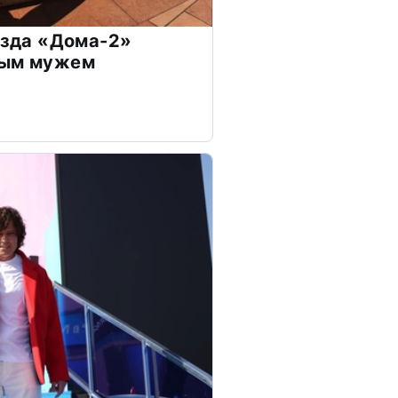
везда «Дома-2»
дым мужем