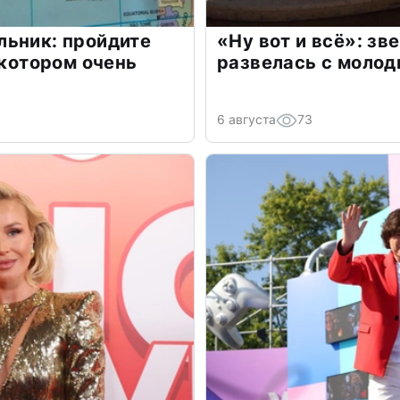
льник: пройдите
«Ну вот и всё»: з
 котором очень
развелась с моло
6 августа
73