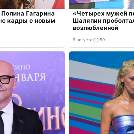
 Полина Гагарина
«Четырех мужей п
ые кадры с новым
Шаляпин проболтал
возлюбленной
6 августа
59