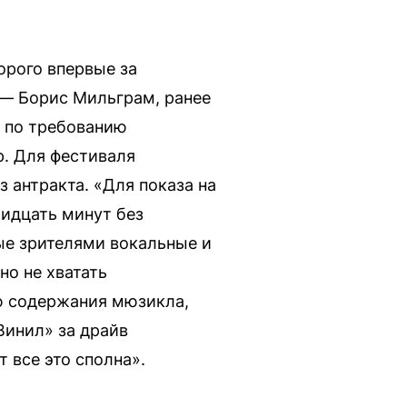
орого впервые за
 — Борис Мильграм, ранее
и по требованию
р. Для фестиваля
 антракта. «Для показа на
ридцать минут без
ые зрителями вокальные и
но не хватать
ю содержания мюзикла,
Винил» за драйв
 все это сполна».