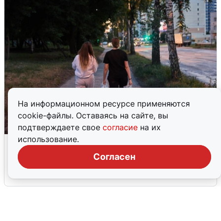
На информационном ресурсе применяются
cookie-файлы. Оставаясь на сайте, вы
подтверждаете свое
согласие
на их
использование.
Опубликована карта отключений
воды в Воронеже
Согласен
6 августа
0