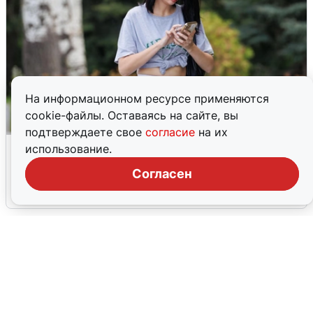
На информационном ресурсе применяются
cookie-файлы. Оставаясь на сайте, вы
подтверждаете свое
согласие
на их
Волгоградцы остались без
использование.
мобильного интернета
Согласен
6 августа
0