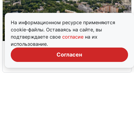
На информационном ресурсе применяются
cookie-файлы. Оставаясь на сайте, вы
подтверждаете свое
согласие
на их
использование.
Москвичи услышали грохот, похожий
на взрыв
Согласен
7 августа
0