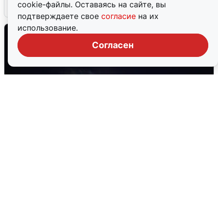
cookie-файлы. Оставаясь на сайте, вы
6 августа
0
подтверждаете свое
согласие
на их
использование.
Согласен
Взрывы в Воронеже после сигнала
тревоги
5 августа
0