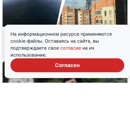
Ночная атака БПЛА на Ярославль:
На информационном ресурсе применяются
попадания и последствия
cookie-файлы. Оставаясь на сайте, вы
подтверждаете свое
согласие
на их
6 августа
0
использование.
Согласен