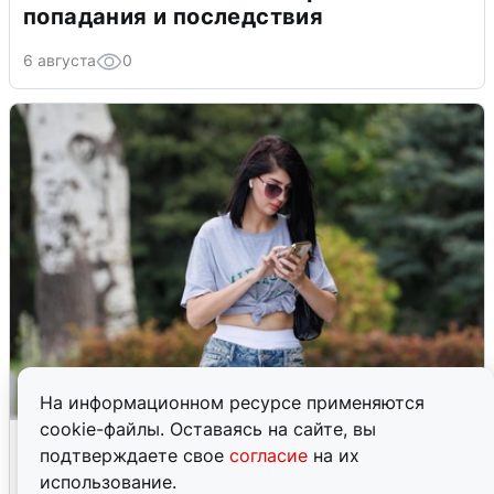
попадания и последствия
6 августа
0
На информационном ресурсе применяются
cookie-файлы. Оставаясь на сайте, вы
Волгоградцы остались без
подтверждаете свое
согласие
на их
мобильного интернета
использование.