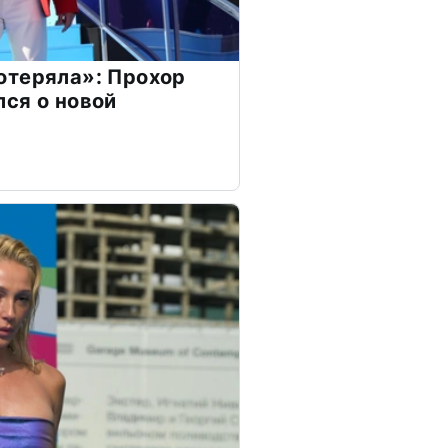
отеряла»: Прохор
ся о новой