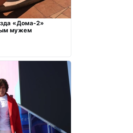
везда «Дома-2»
дым мужем