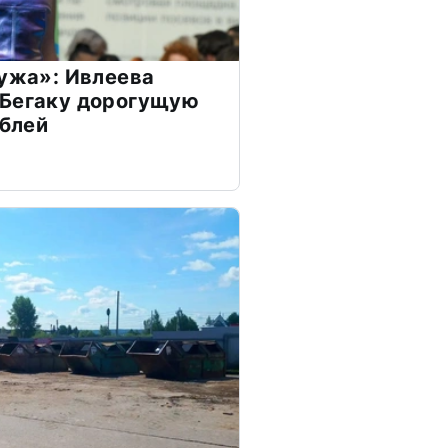
мужа»: Ивлеева
 Бегаку дорогущую
ублей