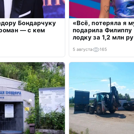
едору Бондарчуку
«Всё, потеряла я 
роман — с кем
подарила Филиппу
лодку за 1,2 млн р
5 августа
165