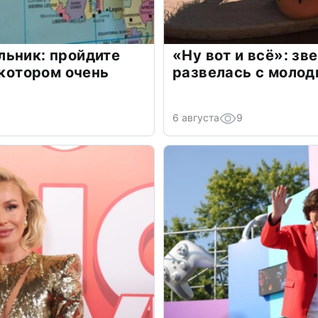
льник: пройдите
«Ну вот и всё»: з
 котором очень
развелась с моло
6 августа
9