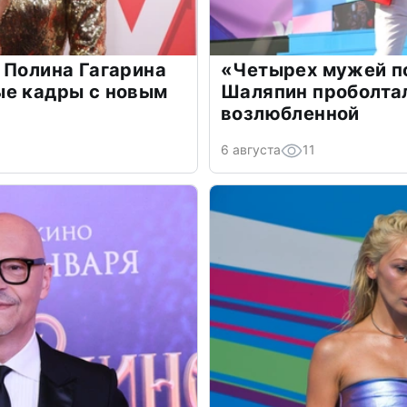
 Полина Гагарина
«Четырех мужей п
ые кадры с новым
Шаляпин проболтал
возлюбленной
6 августа
11