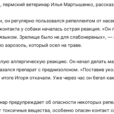
, пермский ветеринар Илья Мартышенко, рассказа
 он регулярно пользовался репеллентом от нас
 контакта у собаки началась острая реакция. «Он 
языком. Зрелище было не для слабонервных», — 
о аэрозоль, который осел на траве.
лую аллергическую реакцию. Он начал делать ма
казался препарат с преднизолоном. «Поставив уко
тоге Игоря откачали. Уже через час он бегал как
инар предупреждает об опасности некоторых репе
 токсичные вещества, особенно опасен контакт 