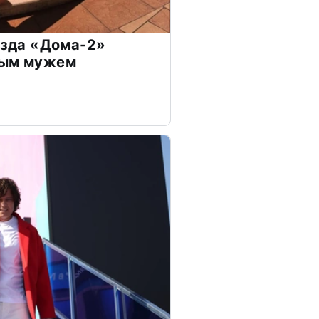
везда «Дома-2»
дым мужем