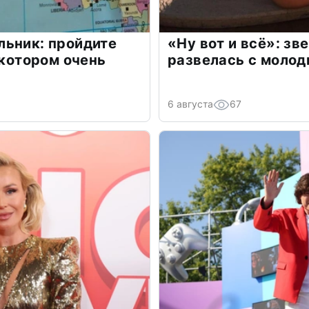
льник: пройдите
«Ну вот и всё»: з
 котором очень
развелась с моло
6 августа
67