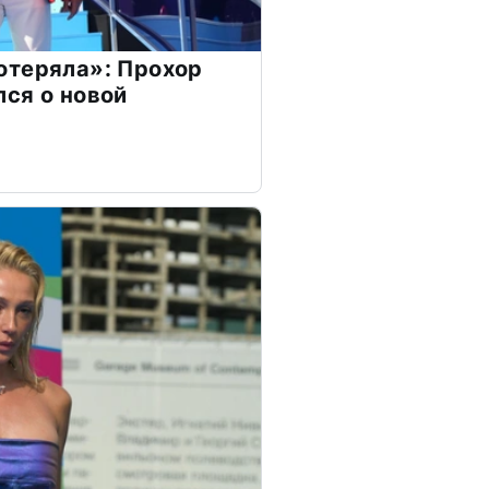
отеряла»: Прохор
ся о новой